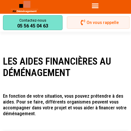
Contactez-nous
On vous rappelle
05 56 45 04 63
DEVIS DÉMÉNAGEMENT MÉRIGNAC
DÉMÉNAGEMENT ENTREPRISE
MONTE-MEUBLE MÉRIGNAC
CARTONS ET ACCESSOIRES
Les aides financières
LES AIDES FINANCIÈRES AU
DÉMÉNAGEMENT
En fonction de votre situation, vous pouvez prétendre à des
aides. Pour se faire, différents organismes peuvent vous
accompagner dans votre projet et vous aider à financer votre
déménagement.