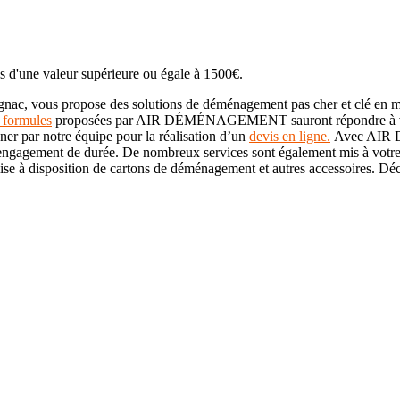
une valeur supérieure ou égale à 1500€.
Demandez conseil à notre 
ous propose des solutions de déménagement pas cher et clé en main p
s formules
proposées par AIR DÉMÉNAGEMENT sauront répondre à v
er par notre équipe pour la réalisation d’un
devis en ligne.
Avec AIR D
ns engagement de durée. De nombreux services sont également mis à votr
e à disposition de cartons de déménagement et autres accessoires. Déco